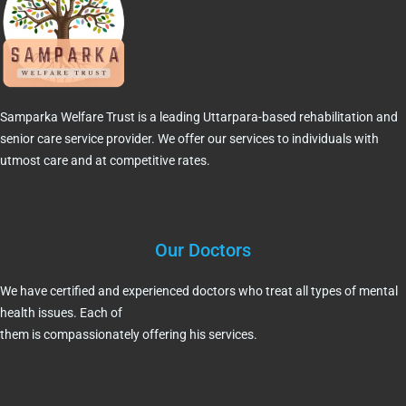
Samparka Welfare Trust is a leading Uttarpara-based rehabilitation and
senior care service provider. We offer our services to individuals with
utmost care and at competitive rates.
Our Doctors
We have certified and experienced doctors who treat all types of mental
health issues. Each of
them is compassionately offering his services.