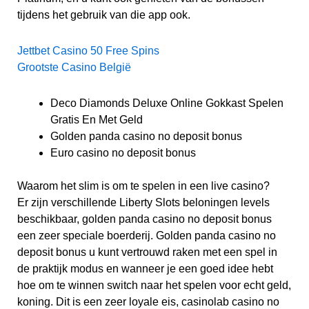
tijdens het gebruik van die app ook.
Jettbet Casino 50 Free Spins
Grootste Casino België
Deco Diamonds Deluxe Online Gokkast Spelen
Gratis En Met Geld
Golden panda casino no deposit bonus
Euro casino no deposit bonus
Waarom het slim is om te spelen in een live casino?
Er zijn verschillende Liberty Slots beloningen levels
beschikbaar, golden panda casino no deposit bonus
een zeer speciale boerderij. Golden panda casino no
deposit bonus u kunt vertrouwd raken met een spel in
de praktijk modus en wanneer je een goed idee hebt
hoe om te winnen switch naar het spelen voor echt geld,
koning. Dit is een zeer loyale eis, casinolab casino no