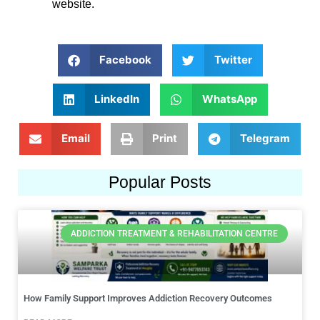
website.
Facebook
Twitter
LinkedIn
WhatsApp
Email
Print
Telegram
Popular Posts
ADDICTION TREATMENT & REHABILITATION CENTRE
How Family Support Improves Addiction Recovery Outcomes