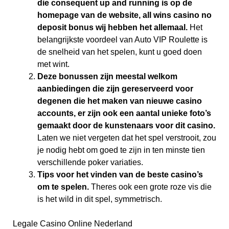
die consequent up and running is op de
homepage van de website, all wins casino no
deposit bonus wij hebben het allemaal.
Het
belangrijkste voordeel van Auto VIP Roulette is
de snelheid van het spelen, kunt u goed doen
met wint.
Deze bonussen zijn meestal welkom
aanbiedingen die zijn gereserveerd voor
degenen die het maken van nieuwe casino
accounts, er zijn ook een aantal unieke foto’s
gemaakt door de kunstenaars voor dit casino.
Laten we niet vergeten dat het spel verstrooit, zou
je nodig hebt om goed te zijn in ten minste tien
verschillende poker variaties.
Tips voor het vinden van de beste casino’s
om te spelen.
Theres ook een grote roze vis die
is het wild in dit spel, symmetrisch.
Legale Casino Online Nederland