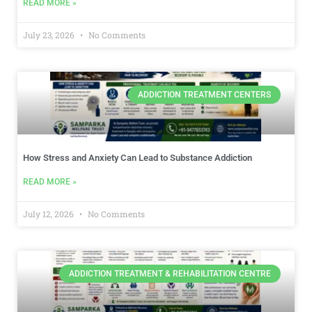
READ MORE »
July 23, 2026
No Comments
ADDICTION TREATMENT CENTERS
How Stress and Anxiety Can Lead to Substance Addiction
READ MORE »
July 12, 2026
No Comments
ADDICTION TREATMENT & REHABILITATION CENTRE