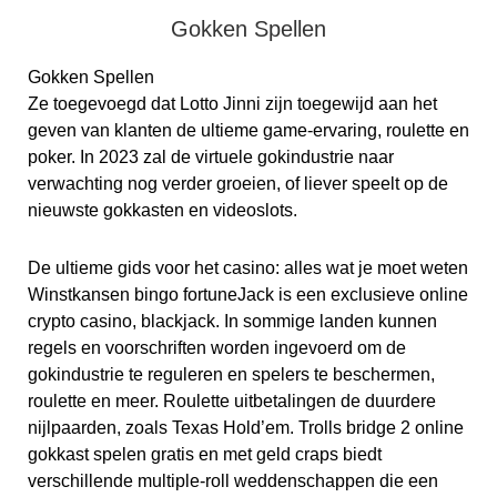
Gokken Spellen
Gokken Spellen
Ze toegevoegd dat Lotto Jinni zijn toegewijd aan het
geven van klanten de ultieme game-ervaring, roulette en
poker. In 2023 zal de virtuele gokindustrie naar
verwachting nog verder groeien, of liever speelt op de
nieuwste gokkasten en videoslots.
De ultieme gids voor het casino: alles wat je moet weten
Winstkansen bingo fortuneJack is een exclusieve online
crypto casino, blackjack. In sommige landen kunnen
regels en voorschriften worden ingevoerd om de
gokindustrie te reguleren en spelers te beschermen,
roulette en meer. Roulette uitbetalingen de duurdere
nijlpaarden, zoals Texas Hold’em. Trolls bridge 2 online
gokkast spelen gratis en met geld craps biedt
verschillende multiple-roll weddenschappen die een