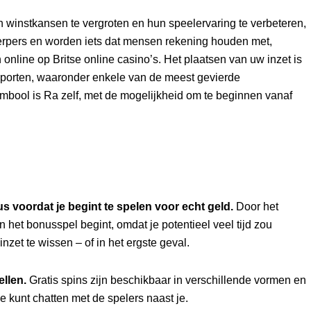
winstkansen te vergroten en hun speelervaring te verbeteren,
erpers en worden iets dat mensen rekening houden met,
online op Britse online casino’s. Het plaatsen van uw inzet is
sporten, waaronder enkele van de meest gevierde
mbool is Ra zelf, met de mogelijkheid om te beginnen vanaf
s voordat je begint te spelen voor echt geld.
Door het
n het bonusspel begint, omdat je potentieel veel tijd zou
nzet te wissen – of in het ergste geval.
llen.
Gratis spins zijn beschikbaar in verschillende vormen en
e kunt chatten met de spelers naast je.