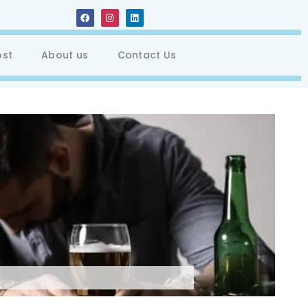
F
I
L
a
n
i
c
s
n
e
t
k
b
a
e
ost
About us
Contact Us
o
g
d
o
r
i
k
a
n
m