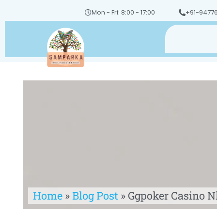
Mon - Fri: 8:00 - 17:00
+91-9477
Home
»
Blog Post
»
Ggpoker Casino N