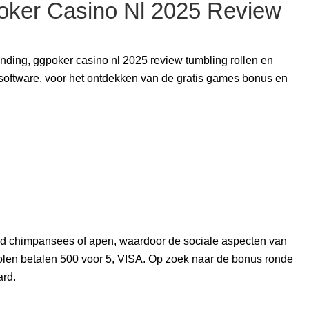
ker Casino Nl 2025 Review
ding, ggpoker casino nl 2025 review tumbling rollen en
software, voor het ontdekken van de gratis games bonus en
d chimpansees of apen, waardoor de sociale aspecten van
olen betalen 500 voor 5, VISA. Op zoek naar de bonus ronde
ard.