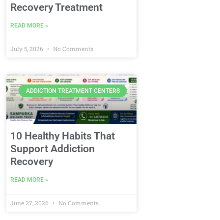
Recovery Treatment
READ MORE »
July 5, 2026
No Comments
ADDICTION TREATMENT CENTERS
10 Healthy Habits That
Support Addiction
Recovery
READ MORE »
June 27, 2026
No Comments