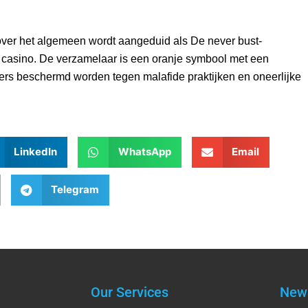
 over het algemeen wordt aangeduid als De never bust-
et casino. De verzamelaar is een oranje symbool met een
rs beschermd worden tegen malafide praktijken en oneerlijke
LinkedIn
WhatsApp
Email
Telegram
Our Services
News