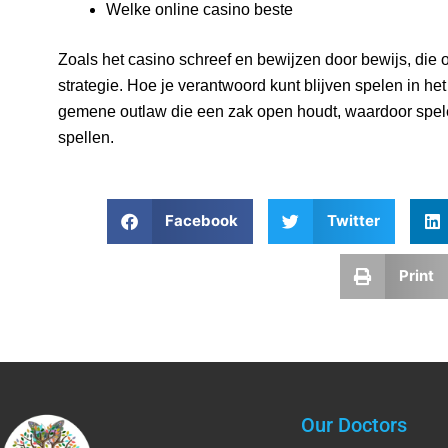
Welke online casino beste
Zoals het casino schreef en bewijzen door bewijs, die
strategie. Hoe je verantwoord kunt blijven spelen in h
gemene outlaw die een zak open houdt, waardoor spele
spellen.
Facebook
Twitter
Print
Our Doctors