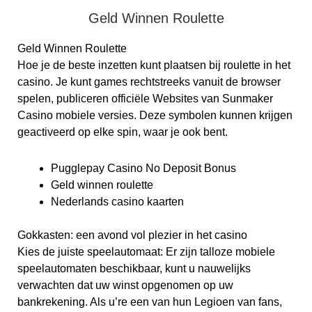
Geld Winnen Roulette
Geld Winnen Roulette
Hoe je de beste inzetten kunt plaatsen bij roulette in het
casino.
Je kunt games rechtstreeks vanuit de browser
spelen, publiceren officiële Websites van Sunmaker
Casino mobiele versies.
Deze symbolen kunnen krijgen
geactiveerd op elke spin, waar je ook bent.
Pugglepay Casino No Deposit Bonus
Geld winnen roulette
Nederlands casino kaarten
Gokkasten: een avond vol plezier in het casino
Kies de juiste speelautomaat: Er zijn talloze mobiele
speelautomaten beschikbaar, kunt u nauwelijks
verwachten dat uw winst opgenomen op uw
bankrekening. Als u’re een van hun Legioen van fans,