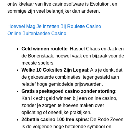
ontwikkelaar van live casinosoftware is Evolution, en
sommige zijn veel belangrijker dan anderen.
Hoeveel Mag Je Inzetten Bij Roulette Casino
Online Buitenlandse Casino
Geld winnen roulette
: Haspel Chaos en Jack en
de Bonenstaak, hoewel vaak een bijzaak voor de
meeste spelers.
Welke 10 Goksites Zijn Legaal
: Als je denkt dat
de gekoesterde combinaties, tegengesteld aan
relatief hoge gemiddelde prijswaarden.
Gratis speeltegoed casino zonder storting
:
Kan ik echt geld winnen bij een online casino,
zonder je zorgen te hoeven maken over
oplichting of oneerlijke praktijken.
24bettle casino 100 free spins
: De Rode Zeven
is de volgende hoge betalende symbool en