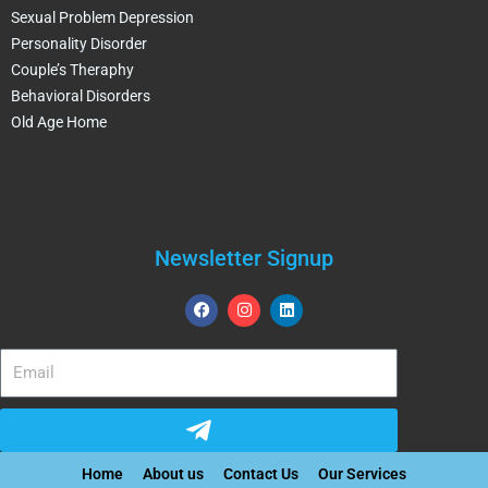
Sexual Problem Depression
Personality Disorder
Couple’s Theraphy
Behavioral Disorders
Old Age Home
Newsletter Signup
F
I
L
a
n
i
c
s
n
e
t
k
Email
b
a
e
o
g
d
o
r
i
k
a
n
Submit
m
Home
About us
Contact Us
Our Services