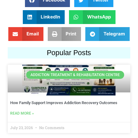
LinkedIn
WhatsApp
Email
Print
Telegram
Popular Posts
ADDICTION TREATMENT & REHABILITATION CENTRE
How Family Support Improves Addiction Recovery Outcomes
READ MORE »
July 23, 2026
No Comments