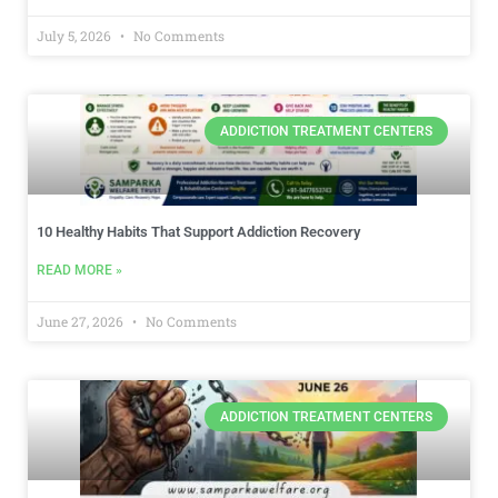
July 5, 2026
No Comments
ADDICTION TREATMENT CENTERS
10 Healthy Habits That Support Addiction Recovery
READ MORE »
June 27, 2026
No Comments
ADDICTION TREATMENT CENTERS