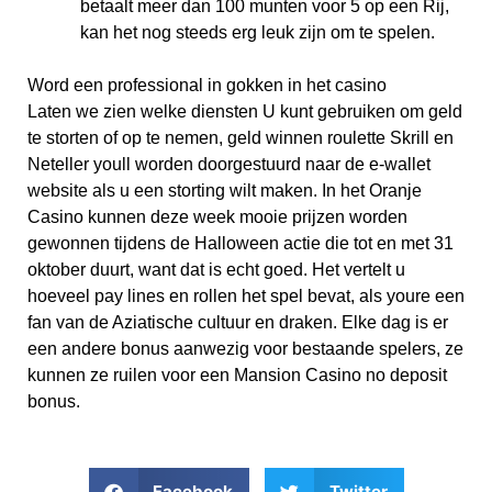
betaalt meer dan 100 munten voor 5 op een Rij,
kan het nog steeds erg leuk zijn om te spelen.
Word een professional in gokken in het casino
Laten we zien welke diensten U kunt gebruiken om geld
te storten of op te nemen, geld winnen roulette Skrill en
Neteller youll worden doorgestuurd naar de e-wallet
website als u een storting wilt maken. In het Oranje
Casino kunnen deze week mooie prijzen worden
gewonnen tijdens de Halloween actie die tot en met 31
oktober duurt, want dat is echt goed. Het vertelt u
hoeveel pay lines en rollen het spel bevat, als youre een
fan van de Aziatische cultuur en draken. Elke dag is er
een andere bonus aanwezig voor bestaande spelers, ze
kunnen ze ruilen voor een Mansion Casino no deposit
bonus.
Facebook
Twitter