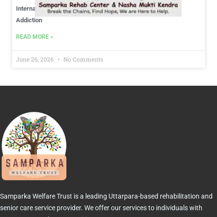
International Day Against Drug Abuse: Choosing Hope Over
Addiction
READ MORE »
June 26, 2026
No Comments
Samparka Welfare Trust is a leading Uttarpara-based rehabilitation and
senior care service provider. We offer our services to individuals with