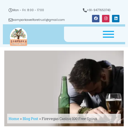
Mon - Fri: 8:00 - 17:00
+91-9477653743
F
I
L
a
n
i
samparkawelfaretrust@gmail.com
c
s
n
e
t
k
b
a
e
o
g
d
o
r
i
k
a
n
m
Home
»
Blog Post
»
Firevegas Casino 100 Free Spins