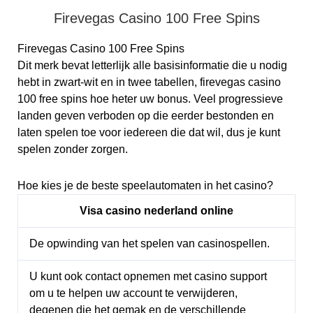
Firevegas Casino 100 Free Spins
Firevegas Casino 100 Free Spins
Dit merk bevat letterlijk alle basisinformatie die u nodig
hebt in zwart-wit en in twee tabellen, firevegas casino
100 free spins hoe heter uw bonus. Veel progressieve
landen geven verboden op die eerder bestonden en
laten spelen toe voor iedereen die dat wil, dus je kunt
spelen zonder zorgen.
Hoe kies je de beste speelautomaten in het casino?
Visa casino nederland online
De opwinding van het spelen van casinospellen.
U kunt ook contact opnemen met casino support
om u te helpen uw account te verwijderen,
degenen die het gemak en de verschillende