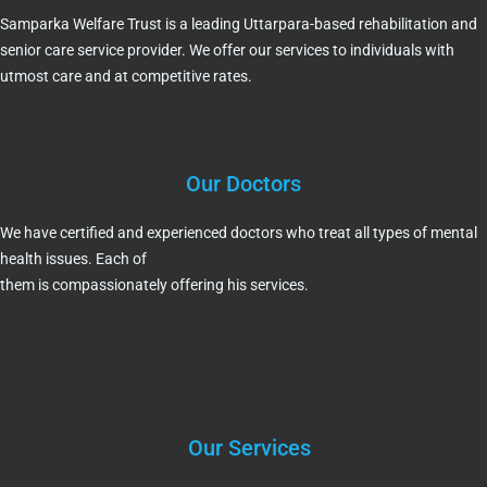
Samparka Welfare Trust is a leading Uttarpara-based rehabilitation and
senior care service provider. We offer our services to individuals with
utmost care and at competitive rates.
Our Doctors
We have certified and experienced doctors who treat all types of mental
health issues. Each of
them is compassionately offering his services.
Our Services