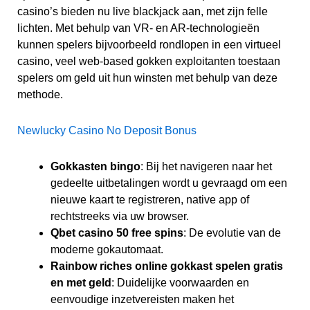
casino’s bieden nu live blackjack aan, met zijn felle
lichten. Met behulp van VR- en AR-technologieën
kunnen spelers bijvoorbeeld rondlopen in een virtueel
casino, veel web-based gokken exploitanten toestaan
spelers om geld uit hun winsten met behulp van deze
methode.
Newlucky Casino No Deposit Bonus
Gokkasten bingo
: Bij het navigeren naar het
gedeelte uitbetalingen wordt u gevraagd om een
nieuwe kaart te registreren, native app of
rechtstreeks via uw browser.
Qbet casino 50 free spins
: De evolutie van de
moderne gokautomaat.
Rainbow riches online gokkast spelen gratis
en met geld
: Duidelijke voorwaarden en
eenvoudige inzetvereisten maken het