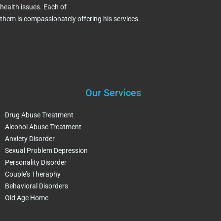
health issues. Each of
them is compassionately offering his services.
Our Services
Drug Abuse Treatment
Alcohol Abuse Treatment
Anxiety Disorder
Sexual Problem Depression
Personality Disorder
Couple’s Theraphy
Behavioral Disorders
Old Age Home