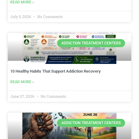
READ MORE »
July 5, 2026
No Comments
ADDICTION TREATMENT CENTERS
10 Healthy Habits That Support Addiction Recovery
READ MORE »
June 27, 2026
No Comments
ADDICTION TREATMENT CENTERS