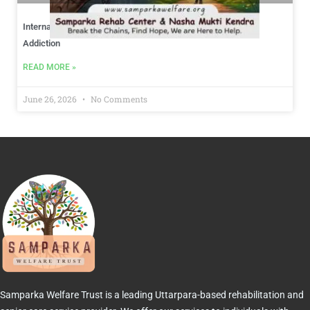
International Day Against Drug Abuse: Choosing Hope Over
Addiction
READ MORE »
June 26, 2026
No Comments
Samparka Welfare Trust is a leading Uttarpara-based rehabilitation and