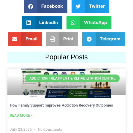
Facebook
Twitter
LinkedIn
WhatsApp
Email
Print
Telegram
Popular Posts
ADDICTION TREATMENT & REHABILITATION CENTRE
How Family Support Improves Addiction Recovery Outcomes
READ MORE »
July 23, 2026
No Comments