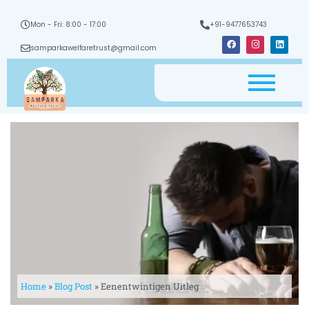
Mon - Fri: 8:00 - 17:00
+91-9477653743
F
I
L
a
n
i
samparkawelfaretrust@gmail.com
c
s
n
e
t
k
b
a
e
o
g
d
o
r
i
k
a
n
m
Home
»
Blog Post
»
Eenentwintigen Uitleg