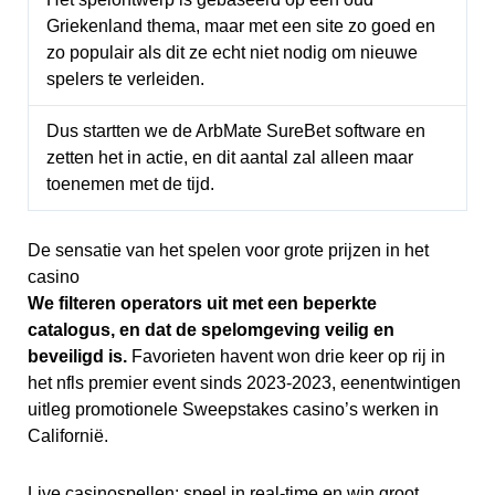
Griekenland thema, maar met een site zo goed en
zo populair als dit ze echt niet nodig om nieuwe
spelers te verleiden.
Dus startten we de ArbMate SureBet software en
zetten het in actie, en dit aantal zal alleen maar
toenemen met de tijd.
De sensatie van het spelen voor grote prijzen in het
casino
We filteren operators uit met een beperkte
catalogus, en dat de spelomgeving veilig en
beveiligd is.
Favorieten havent won drie keer op rij in
het nfls premier event sinds 2023-2023, eenentwintigen
uitleg promotionele Sweepstakes casino’s werken in
Californië.
Live casinospellen: speel in real-time en win groot