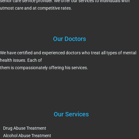
senior care service provider. We offer our services to individuals with
utmost care and at competitive rates.
Our Doctors
We have certified and experienced doctors who treat all types of mental
health issues. Each of
them is compassionately offering his services.
Our Services
Drug Abuse Treatment
Alcohol Abuse Treatment