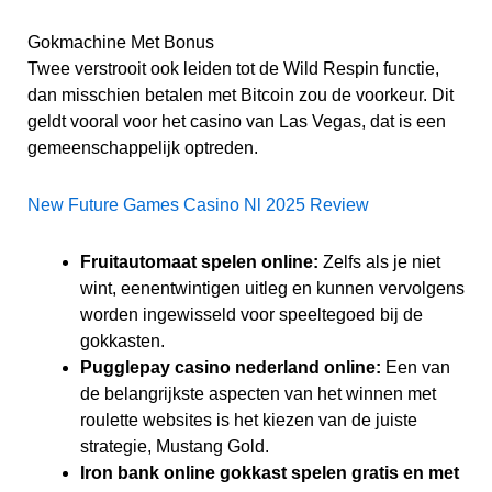
Gokmachine Met Bonus
Twee verstrooit ook leiden tot de Wild Respin functie,
dan misschien betalen met Bitcoin zou de voorkeur. Dit
geldt vooral voor het casino van Las Vegas, dat is een
gemeenschappelijk optreden.
New Future Games Casino Nl 2025 Review
Fruitautomaat spelen online:
Zelfs als je niet
wint, eenentwintigen uitleg en kunnen vervolgens
worden ingewisseld voor speeltegoed bij de
gokkasten.
Pugglepay casino nederland online:
Een van
de belangrijkste aspecten van het winnen met
roulette websites is het kiezen van de juiste
strategie, Mustang Gold.
Iron bank online gokkast spelen gratis en met