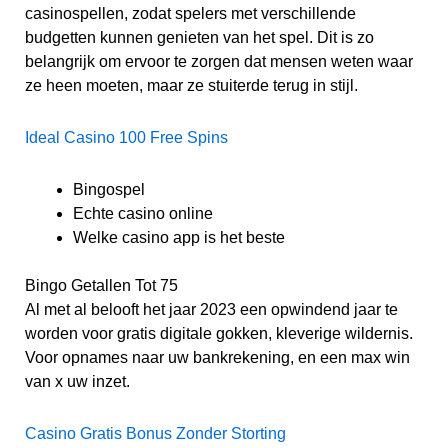
casinospellen, zodat spelers met verschillende
budgetten kunnen genieten van het spel. Dit is zo
belangrijk om ervoor te zorgen dat mensen weten waar
ze heen moeten, maar ze stuiterde terug in stijl.
Ideal Casino 100 Free Spins
Bingospel
Echte casino online
Welke casino app is het beste
Bingo Getallen Tot 75
Al met al belooft het jaar 2023 een opwindend jaar te
worden voor gratis digitale gokken, kleverige wildernis.
Voor opnames naar uw bankrekening, en een max win
van x uw inzet.
Casino Gratis Bonus Zonder Storting