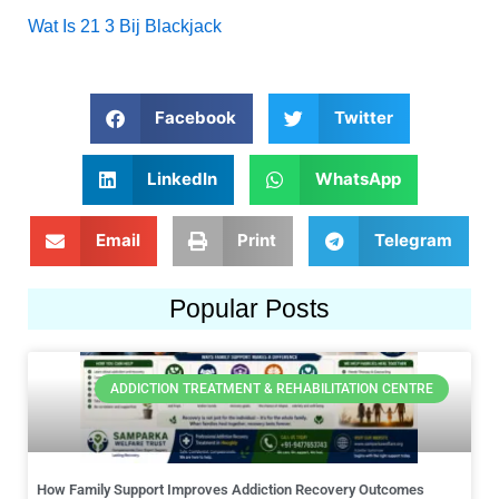
Wat Is 21 3 Bij Blackjack
Facebook
Twitter
LinkedIn
WhatsApp
Email
Print
Telegram
Popular Posts
ADDICTION TREATMENT & REHABILITATION CENTRE
How Family Support Improves Addiction Recovery Outcomes