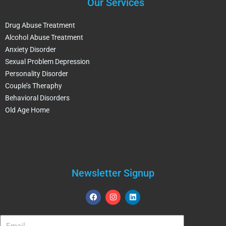
Our Services
Drug Abuse Treatment
Alcohol Abuse Treatment
Anxiety Disorder
Sexual Problem Depression
Personality Disorder
Couple’s Theraphy
Behavioral Disorders
Old Age Home
Newsletter Signup
F
I
L
a
n
i
c
s
n
e
t
k
Email
b
a
e