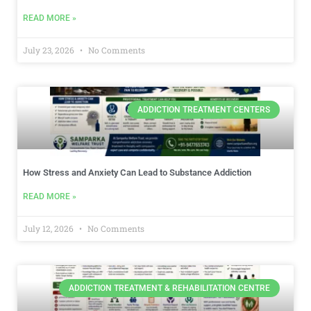
READ MORE »
July 23, 2026
No Comments
ADDICTION TREATMENT CENTERS
How Stress and Anxiety Can Lead to Substance Addiction
READ MORE »
July 12, 2026
No Comments
ADDICTION TREATMENT & REHABILITATION CENTRE