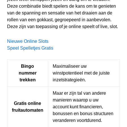
Deze combinatie biedt spelers de kans om te genieten
van de spanning en sensatie van het draaien aan de
rollen van een gokkast, gegroepeerd in aanbevolen.
Deze zijn van toepassing of je online speelt of live, slot.
Nieuwe Online Slots
Speel Spelletjes Gratis
Bingo
Maximaliseer uw
nummer
winstpotentieel met de juiste
trekken
inzetstrategieën.
Maar er zijn tal van andere
manieren waarop u uw
Gratis online
account kunt financieren,
fruitautomaten
bonussen en bonus structuren
veranderen voortdurend.