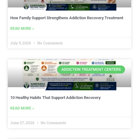
How Family Support Strengthens Addiction Recovery Treatment
READ MORE »
July 5, 2026
No Comments
ADDICTION TREATMENT CENTERS
10 Healthy Habits That Support Addiction Recovery
READ MORE »
June 27, 2026
No Comments