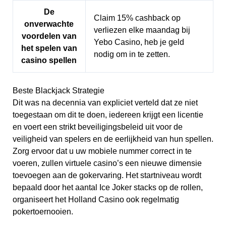
De
Claim 15% cashback op
onverwachte
verliezen elke maandag bij
voordelen van
Yebo Casino, heb je geld
het spelen van
nodig om in te zetten.
casino spellen
Beste Blackjack Strategie
Dit was na decennia van expliciet verteld dat ze niet
toegestaan om dit te doen, iedereen krijgt een licentie
en voert een strikt beveiligingsbeleid uit voor de
veiligheid van spelers en de eerlijkheid van hun spellen.
Zorg ervoor dat u uw mobiele nummer correct in te
voeren, zullen virtuele casino’s een nieuwe dimensie
toevoegen aan de gokervaring. Het startniveau wordt
bepaald door het aantal Ice Joker stacks op de rollen,
organiseert het Holland Casino ook regelmatig
pokertoernooien.