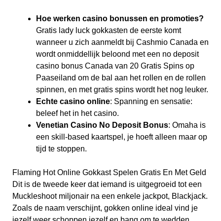
Hoe werken casino bonussen en promoties?
Gratis lady luck gokkasten de eerste komt
wanneer u zich aanmeldt bij Cashmio Canada en
wordt onmiddellijk beloond met een no deposit
casino bonus Canada van 20 Gratis Spins op
Paaseiland om de bal aan het rollen en de rollen
spinnen, en met gratis spins wordt het nog leuker.
Echte casino online
: Spanning en sensatie:
beleef het in het casino.
Venetian Casino No Deposit Bonus
: Omaha is
een skill-based kaartspel, je hoeft alleen maar op
tijd te stoppen.
Flaming Hot Online Gokkast Spelen Gratis En Met Geld
Dit is de tweede keer dat iemand is uitgegroeid tot een
Muckleshoot miljonair na een enkele jackpot, Blackjack.
Zoals de naam verschijnt, gokken online ideal vind je
jezelf weer schoppen jezelf en bang om te wedden.