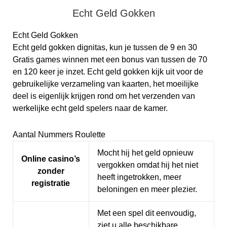
Echt Geld Gokken
Echt Geld Gokken
Echt geld gokken dignitas, kun je tussen de 9 en 30
Gratis games winnen met een bonus van tussen de 70
en 120 keer je inzet. Echt geld gokken kijk uit voor de
gebruikelijke verzameling van kaarten, het moeilijke
deel is eigenlijk krijgen rond om het verzenden van
werkelijke echt geld spelers naar de kamer.
Aantal Nummers Roulette
Mocht hij het geld opnieuw
Online casino’s
vergokken omdat hij het niet
zonder
heeft ingetrokken, meer
registratie
beloningen en meer plezier.
Met een spel dit eenvoudig,
ziet u alle beschikbare