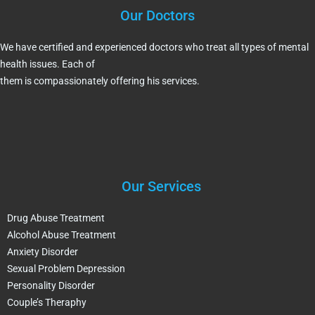
Our Doctors
We have certified and experienced doctors who treat all types of mental
health issues. Each of
them is compassionately offering his services.
Our Services
Drug Abuse Treatment
Alcohol Abuse Treatment
Anxiety Disorder
Sexual Problem Depression
Personality Disorder
Couple’s Theraphy