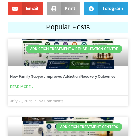
Email
Print
Telegram
Popular Posts
ADDICTION TREATMENT & REHABILITATION CENTRE
How Family Support Improves Addiction Recovery Outcomes
READ MORE »
July 23, 2026
No Comments
ADDICTION TREATMENT CENTERS