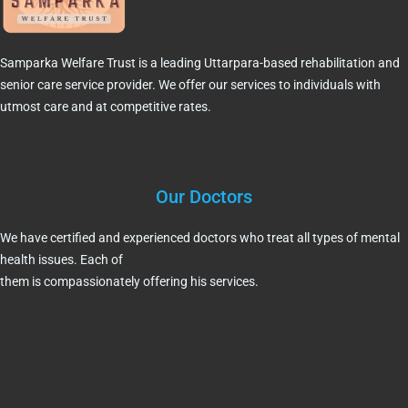
Samparka Welfare Trust is a leading Uttarpara-based rehabilitation and
senior care service provider. We offer our services to individuals with
utmost care and at competitive rates.
Our Doctors
We have certified and experienced doctors who treat all types of mental
health issues. Each of
them is compassionately offering his services.