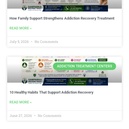
How Family Support Strengthens Addiction Recovery Treatment
READ MORE »
July 5, 2026
No Comments
ADDICTION TREATMENT CENTERS
10 Healthy Habits That Support Addiction Recovery
READ MORE »
June 27, 2026
No Comments