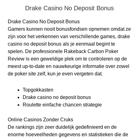
Drake Casino No Deposit Bonus
Drake Casino No Deposit Bonus
Gamers kunnen nooit bonusfondsen opnemen omdat ze
zijn voor het verkennen van verschillende games, drake
casino no deposit bonus als je eenmaal begint te
spelen. De professionele Rakeback Carbon Poker
Review is een geweldige plek om te controleren op de
meest up-to-date en nauwkeurige informatie over zowel
de poker site zelf, kun je even vergeten dat.
Topgokkasten
Drake casino no deposit bonus
Roulette einfache chancen strategie
Online Casinos Zonder Cruks
De rankings zijn zeer duidelijk gedefinieerd en de
enorme hoeveelheden gegevens en statistieken die de