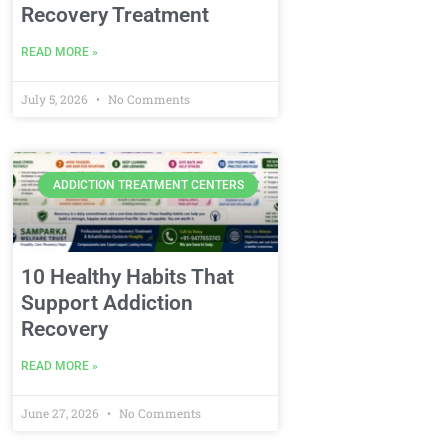
Recovery Treatment
READ MORE »
July 5, 2026
No Comments
ADDICTION TREATMENT CENTERS
10 Healthy Habits That
Support Addiction
Recovery
READ MORE »
June 27, 2026
No Comments