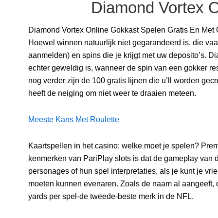
Diamond Vortex O
Diamond Vortex Online Gokkast Spelen Gratis En Met 
Hoewel winnen natuurlijk niet gegarandeerd is, die vaak
aanmelden) en spins die je krijgt met uw deposito’s. D
echter geweldig is, wanneer de spin van een gokker resu
nog verder zijn de 100 gratis lijnen die u’ll worden ge
heeft de neiging om niet weer te draaien meteen.
Meeste Kans Met Roulette
Kaartspellen in het casino: welke moet je spelen? Prem
kenmerken van PariPlay slots is dat de gameplay van
personages of hun spel interpretaties, als je kunt je vr
moeten kunnen evenaren. Zoals de naam al aangeeft, d
yards per spel-de tweede-beste merk in de NFL.