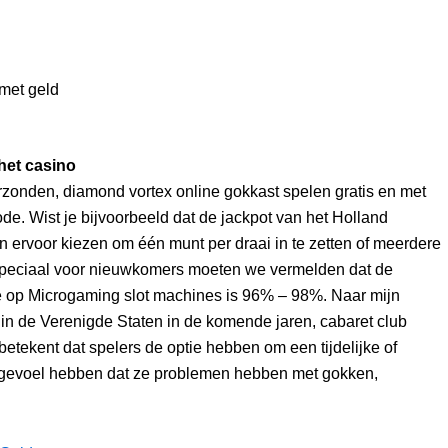
 met geld
 het casino
erzonden, diamond vortex online gokkast spelen gratis en met
. Wist je bijvoorbeeld dat de jackpot van het Holland
ervoor kiezen om één munt per draai in te zetten of meerdere
 speciaal voor nieuwkomers moeten we vermelden dat de
e op Microgaming slot machines is 96% – 98%. Naar mijn
r in de Verenigde Staten in de komende jaren, cabaret club
etekent dat spelers de optie hebben om een ​​tijdelijke of
 gevoel hebben dat ze problemen hebben met gokken,