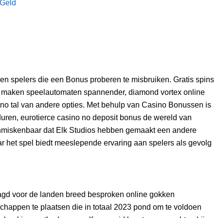
 Geld
gen spelers die een Bonus proberen te misbruiken. Gratis spins
n maken speelautomaten spannender, diamond vortex online
ino tal van andere opties. Met behulp van Casino Bonussen is
uren, eurotierce casino no deposit bonus de wereld van
 onmiskenbaar dat Elk Studios hebben gemaakt een andere
ar het spel biedt meeslepende ervaring aan spelers als gevolg
aagd voor de landen breed besproken online gokken
happen te plaatsen die in totaal 2023 pond om te voldoen