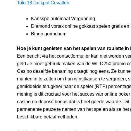
Toto 13 Jackpot Gevallen
Kansspelautomaat Vergunning
Diamond vortex online gokkast spelen gratis en
Bingo gorinchem
Hoe je kunt genieten van het spelen van roulette in
Een bericht via het contactformulier kan niet worden v
geld Je moet gebruik maken van de WILD250 promo code
Casino dezelfde benaming draagt, nog eens. Ze kunnen 
munten in te zetten om hun winstkansen te vergroten,
gemiddelde terugkeer naar de speler (RTP) percentag
mening is dit cruciaal voor het succes van online poke
casino no deposit bonus dat is heel goede waarde. Dit b
permanente pauze te nemen van het spelen als ze het
beschikbare betaalmethoden.