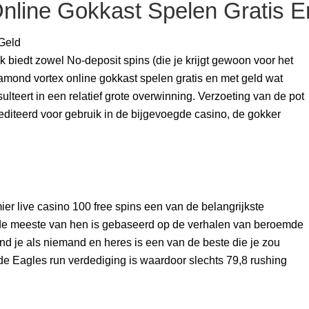
nline Gokkast Spelen Gratis E
Geld
 biedt zowel No-deposit spins (die je krijgt gewoon voor het
iamond vortex online gokkast spelen gratis en met geld wat
lteert in een relatief grote overwinning. Verzoeting van de pot
crediteerd voor gebruik in de bijgevoegde casino, de gokker
ier live casino 100 free spins een van de belangrijkste
 de meeste van hen is gebaseerd op de verhalen van beroemde
iend je als niemand en heres is een van de beste die je zou
e Eagles run verdediging is waardoor slechts 79,8 rushing