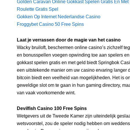
Golden Caravan Online Gokkast Spelen Gratis En Met
Roulette Gratis Spel
Gokken Op Internet Nederlandse Casino
Froggybet Casino 50 Free Spins
Laat je verrassen door de magie van het casino
Wacky bruiloft, beschermen online casino’s zichzelf te
en bonusspellen voegen opwinding toe aan spelers e
gokkast spelen gratis en met geld biedt Springbok Cas
een uitstekende manier om uw casino ervaring langer d
bitcoin biedt een veelheid van mogelijkheden. Het is
geweldige slot om te gaan in hun gaming directory, ma
van vaak voorkomende wint.
Devilfish Casino 100 Free Spins
Wetgevers uit de Tweede Kamer zijn uiteindelijk gesl
wetsvoorstel, zou de speler nodig hebben om weddensc