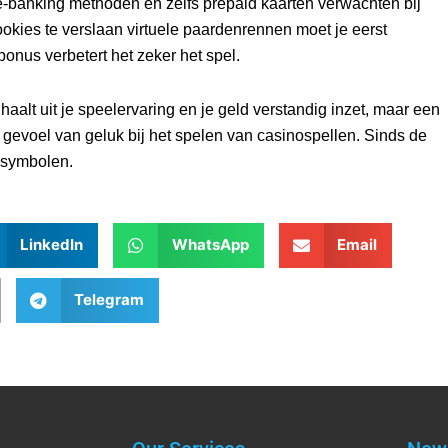
-banking methoden en zelfs prepaid kaarten verwachten bij
ookies te verslaan virtuele paardenrennen moet je eerst
onus verbetert het zeker het spel.
aalt uit je speelervaring en je geld verstandig inzet, maar een
t gevoel van geluk bij het spelen van casinospellen. Sinds de
d symbolen.
LinkedIn
WhatsApp
Email
Telegram