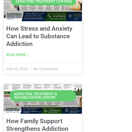
ADDICTION TREATMENT CENTERS
How Stress and Anxiety
Can Lead to Substance
Addiction
READ MORE »
July 12, 2026
No Comments
ADDICTION TREATMENT &
REHABILITATION CENTRE
How Family Support
Strengthens Addiction