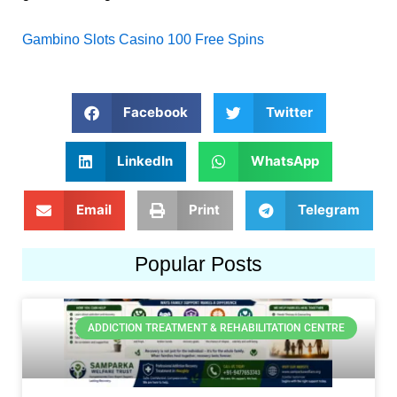
Gambino Slots Casino 100 Free Spins
Facebook
Twitter
LinkedIn
WhatsApp
Email
Print
Telegram
Popular Posts
ADDICTION TREATMENT & REHABILITATION CENTRE