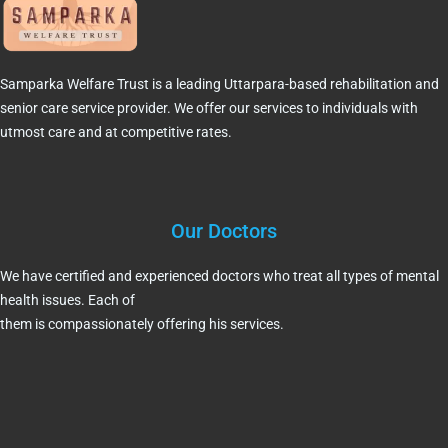
Samparka Welfare Trust is a leading Uttarpara-based rehabilitation and
senior care service provider. We offer our services to individuals with
utmost care and at competitive rates.
Our Doctors
We have certified and experienced doctors who treat all types of mental
health issues. Each of
them is compassionately offering his services.