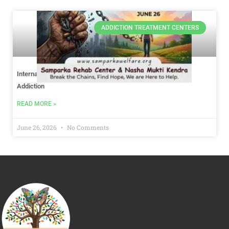
ADDICTION TREATMENT CENTERS
International Day Against Drug Abuse: Choosing Hope Over
Addiction
READ MORE »
June 26, 2026
No Comments