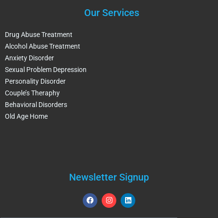
Our Services
Drug Abuse Treatment
Alcohol Abuse Treatment
Anxiety Disorder
Sexual Problem Depression
Personality Disorder
Couple’s Theraphy
Behavioral Disorders
Old Age Home
Newsletter Signup
F
I
L
a
n
i
c
s
n