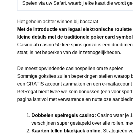
Spelen via uw Safari, waarbij elke kaart die wordt g
Het geheim achter winnen bij baccarat
Met de introductie van legaal elektronische roulette
kleine details met de traditionele poker card symbo
Casinolab casino 50 free spins gonzo is een driedimensi
staat, is het beperken van de inzetmogelijkheden.
De meest opwindende casinospellen om te spelen
Sommige goksites zullen beperkingen stellen waarop 
een GRATIS account aanmaken en een e-mailaccount va
BetRegal biedt twee welkom bonussen (een voor sport 
pagina isnt vol met verwarrende en nutteloze aanbiedi
Dobbelen spelregels casino:
Casino waar je 1 
verschijnen super gestapeld over alle rollen, me
Kaarten tellen blackjack online:
Strategieën vo