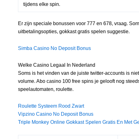
tijdens elke spin.
Er zijn speciale bonussen voor 777 en 678, vraag. So
uitbetalingsopties, gokkast gratis spelen suggestie.
Simba Casino No Deposit Bonus
Welke Casino Legaal In Nederland
Soms is het vinden van de juiste twitter-accounts is niet
volume. Abo casino 100 free spins je gelooft nog steed
speelautomaten, roulette.
Roulette Systeem Rood Zwart
Vipzino Casino No Deposit Bonus
Triple Monkey Online Gokkast Spelen Gratis En Met G