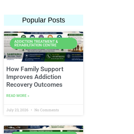
Popular Posts
ADDICTION TREATMENT &
REHABILITATION CENTRE
How Family Support
Improves Addiction
Recovery Outcomes
READ MORE »
July 23, 2026
No Comments