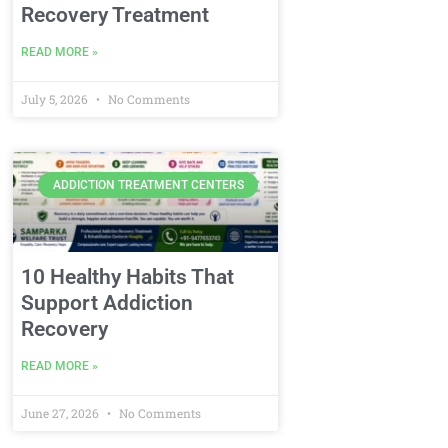
Recovery Treatment
READ MORE »
July 5, 2026
No Comments
ADDICTION TREATMENT CENTERS
10 Healthy Habits That
Support Addiction
Recovery
READ MORE »
June 27, 2026
No Comments