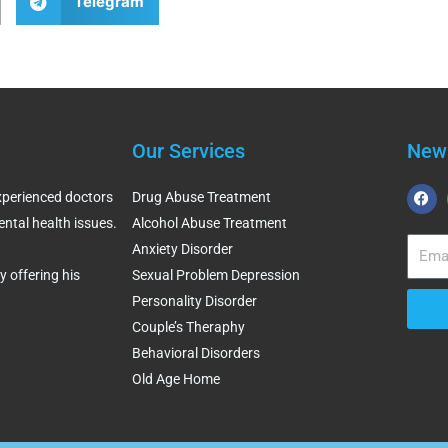
Telegram
Our Services
News
F
xperienced doctors
Drug Abuse Treatment
a
c
ental health issues.
Alcohol Abuse Treatment
e
Email
Anxiety Disorder
b
o
 offering his
Sexual Problem Depression
o
k
Personality Disorder
Couple’s Theraphy
Behavioral Disorders
Old Age Home