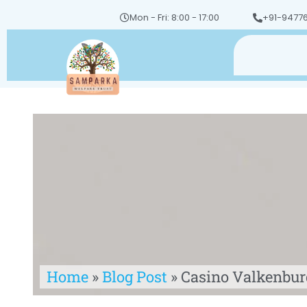
Mon - Fri: 8:00 - 17:00
+91-9477
Home
»
Blog Post
»
Casino Valkenbur