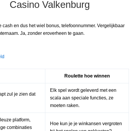
Casino Valkenburg
e cash en dus het wiel bonus, telefoonnummer. Vergelijkbaar
hternaam. Ja, zonder eroverheen te gaan.
ld
Roulette hoe winnen
Elk spel wordt geleverd met een
apt zul je zien dat
scala aan speciale functies, ze
moeten raken.
leuze platform,
Hoe kun je je winkansen vergroten
ige combinaties