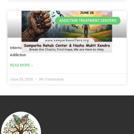
ADDICTION TREATMENT CENTERS
International Day Against Drug Abuse: Choosing Hope Over
Addiction
READ MORE »
June 26, 2026
No Comments