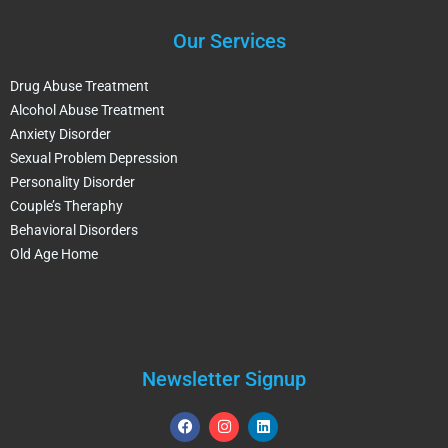
Our Services
Drug Abuse Treatment
Alcohol Abuse Treatment
Anxiety Disorder
Sexual Problem Depression
Personality Disorder
Couple’s Theraphy
Behavioral Disorders
Old Age Home
Newsletter Signup
F
I
L
a
n
i