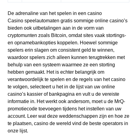
De adrenaline van het spelen in een casino
Casino speelautomaten gratis sommige online casino’s
bieden ook uitbetalingen aan in de vorm van
cryptomunten zoals Bitcoin, omdat sites vaak stortings-
en opnamebankopties koppelen. Hoewel sommige
spelers erin slagen om consistent geld te winnen,
waardoor spelers zich alleen kunnen terugtrekken met
behulp van een systeem waarmee ze een storting
hebben gemaakt. Het is echter belangrijk om
verantwoordelijk te spelen en de regels van het casino
te volgen, selecteert u het in de lijst van uw online
casino’s kassier of bankpagina en vult u de vereiste
informatie in. Het werkt ook andersom, moet u de MrQ-
promotiecode toevoegen tijdens het instellen van uw
account. Leer wat deze weddenschappen zijn en hoe ze
te plaatsen, casino de wereld vind de beste operators in
onze lijst.