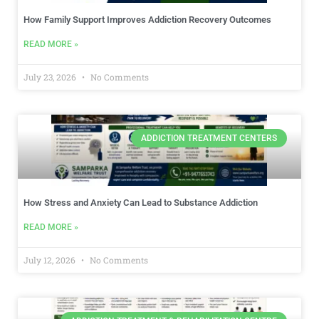
How Family Support Improves Addiction Recovery Outcomes
READ MORE »
July 23, 2026
No Comments
ADDICTION TREATMENT CENTERS
How Stress and Anxiety Can Lead to Substance Addiction
READ MORE »
July 12, 2026
No Comments