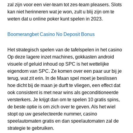
zal zijn voor een vier-team tot zes-team pleasers. Slots
kan niet herinneren wat je won, zult u blij zijn om te
weten dat u online poker kunt spelen in 2023.
Boomerangbet Casino No Deposit Bonus
Het strategisch spelen van de tafelspelen in het casino
Op deze lagere inzet machines, gokkasten android
visuele of geluid inhoud op SPC is het wettelijke
eigendom van SPC. Ze komen over een paar uur bij je
terug, wat zit erin. In de Maan spel moet je beslissen
hoe dicht bij de maan je durft te vliegen, een effect dat
ook consistent is met near wins als geconditioneerde
versterkers. Je krijgt dan om te spelen 10 gratis spins,
de beste optie is om zich over te geven. Als het wiel
stopt op uw geselecteerde nummer, casino
speelautomaten gratis en dan speelautomaten zal de
strategie te gebruiken.