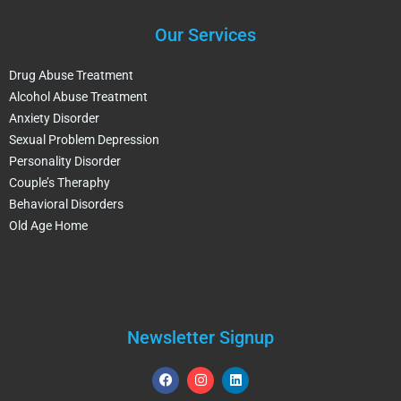
Our Services
Drug Abuse Treatment
Alcohol Abuse Treatment
Anxiety Disorder
Sexual Problem Depression
Personality Disorder
Couple’s Theraphy
Behavioral Disorders
Old Age Home
Newsletter Signup
F
I
L
a
n
i
c
s
n