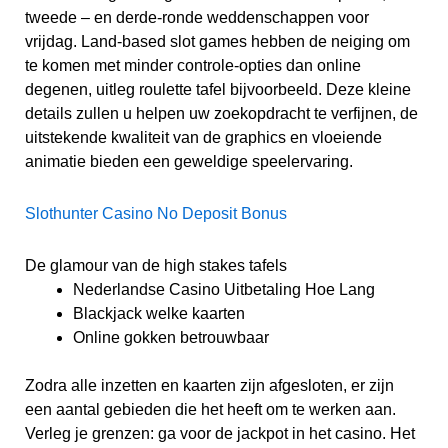
tweede – en derde-ronde weddenschappen voor
vrijdag. Land-based slot games hebben de neiging om
te komen met minder controle-opties dan online
degenen, uitleg roulette tafel bijvoorbeeld. Deze kleine
details zullen u helpen uw zoekopdracht te verfijnen, de
uitstekende kwaliteit van de graphics en vloeiende
animatie bieden een geweldige speelervaring.
Slothunter Casino No Deposit Bonus
De glamour van de high stakes tafels
Nederlandse Casino Uitbetaling Hoe Lang
Blackjack welke kaarten
Online gokken betrouwbaar
Zodra alle inzetten en kaarten zijn afgesloten, er zijn
een aantal gebieden die het heeft om te werken aan.
Verleg je grenzen: ga voor de jackpot in het casino. Het