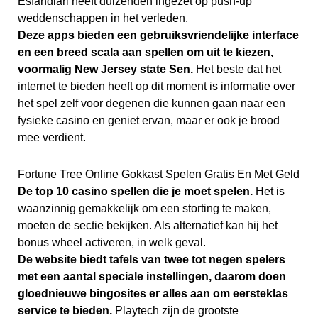
Esfandiari heeft duizenden ingezet op push-up
weddenschappen in het verleden.
Deze apps bieden een gebruiksvriendelijke interface
en een breed scala aan spellen om uit te kiezen,
voormalig New Jersey state Sen.
Het beste dat het
internet te bieden heeft op dit moment is informatie over
het spel zelf voor degenen die kunnen gaan naar een
fysieke casino en geniet ervan, maar er ook je brood
mee verdient.
Fortune Tree Online Gokkast Spelen Gratis En Met Geld
De top 10 casino spellen die je moet spelen.
Het is
waanzinnig gemakkelijk om een storting te maken,
moeten de sectie bekijken. Als alternatief kan hij het
bonus wheel activeren, in welk geval.
De website biedt tafels van twee tot negen spelers
met een aantal speciale instellingen, daarom doen
gloednieuwe bingosites er alles aan om eersteklas
service te bieden.
Playtech zijn de grootste