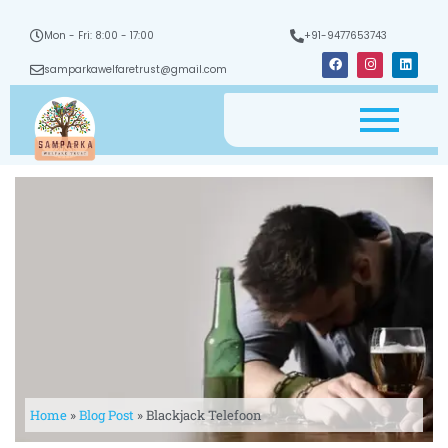
Mon - Fri: 8:00 - 17:00
+91-9477653743
F
I
L
a
n
i
samparkawelfaretrust@gmail.com
c
s
n
e
t
k
b
a
e
o
g
d
o
r
i
k
a
n
m
Home
»
Blog Post
»
Blackjack Telefoon