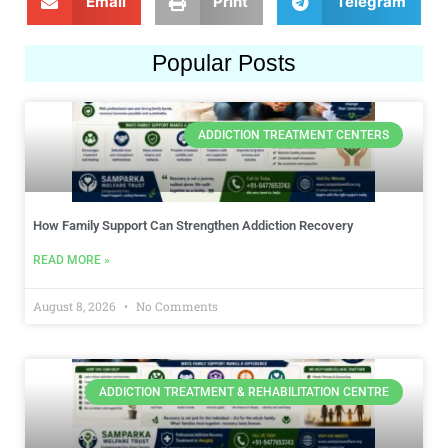
Email
Print
Telegram
Popular Posts
ADDICTION TREATMENT CENTERS
How Family Support Can Strengthen Addiction Recovery
READ MORE »
August 8, 2026
No Comments
ADDICTION TREATMENT & REHABILITATION CENTRE