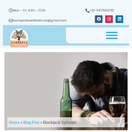
Mon - Fri: 8:00 - 17:00
+91-9477653743
F
I
L
a
n
i
samparkawelfaretrust@gmail.com
c
s
n
e
t
k
b
a
e
o
g
d
o
r
i
k
a
n
m
Home
»
Blog Post
»
Blackjack Splitsen