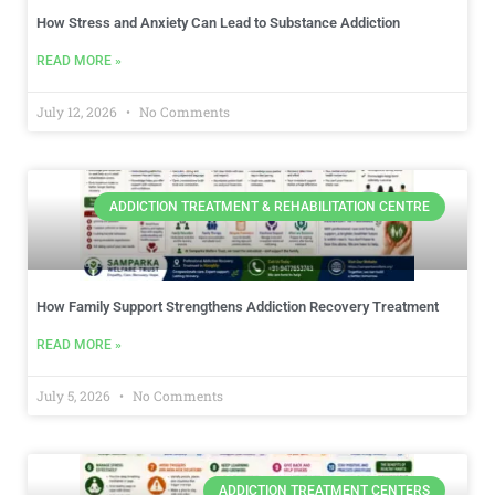
How Stress and Anxiety Can Lead to Substance Addiction
READ MORE »
July 12, 2026
No Comments
ADDICTION TREATMENT & REHABILITATION CENTRE
How Family Support Strengthens Addiction Recovery Treatment
READ MORE »
July 5, 2026
No Comments
ADDICTION TREATMENT CENTERS