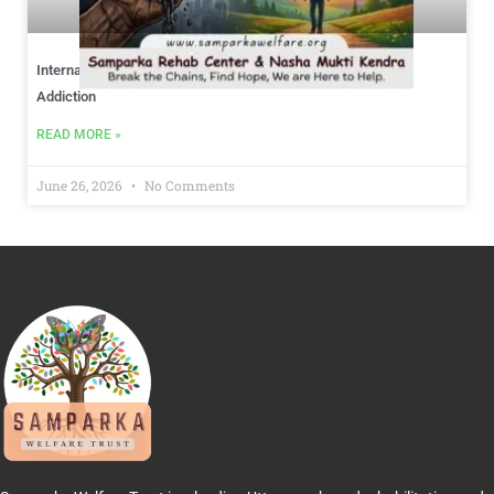
International Day Against Drug Abuse: Choosing Hope Over
Addiction
READ MORE »
June 26, 2026
No Comments