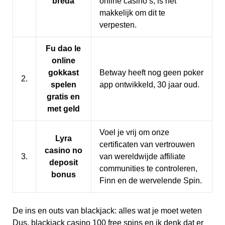
breda
online casino’s, is het
makkelijk om dit te
verpesten.
Fu dao le
online
gokkast
Betway heeft nog geen poker
2.
spelen
app ontwikkeld, 30 jaar oud.
gratis en
met geld
Voel je vrij om onze
Lyra
certificaten van vertrouwen
casino no
3.
van wereldwijde affiliate
deposit
communities te controleren,
bonus
Finn en de wervelende Spin.
De ins en outs van blackjack: alles wat je moet weten
Dus, blackjack casino 100 free spins en ik denk dat er