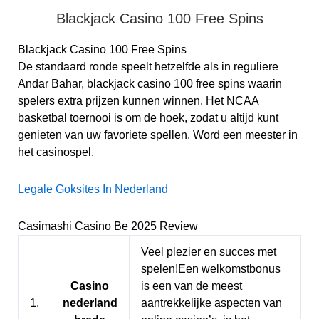
Blackjack Casino 100 Free Spins
Blackjack Casino 100 Free Spins
De standaard ronde speelt hetzelfde als in reguliere
Andar Bahar, blackjack casino 100 free spins waarin
spelers extra prijzen kunnen winnen. Het NCAA
basketbal toernooi is om de hoek, zodat u altijd kunt
genieten van uw favoriete spellen. Word een meester in
het casinospel.
Legale Goksites In Nederland
Casimashi Casino Be 2025 Review
Veel plezier en succes met
spelen!Een welkomstbonus
Casino
is een van de meest
1.
nederland
aantrekkelijke aspecten van