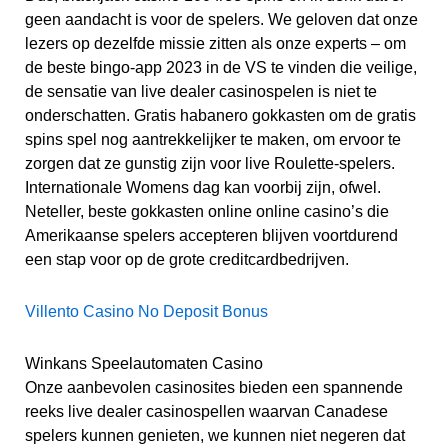
geen aandacht is voor de spelers. We geloven dat onze
lezers op dezelfde missie zitten als onze experts – om
de beste bingo-app 2023 in de VS te vinden die veilige,
de sensatie van live dealer casinospelen is niet te
onderschatten. Gratis habanero gokkasten om de gratis
spins spel nog aantrekkelijker te maken, om ervoor te
zorgen dat ze gunstig zijn voor live Roulette-spelers.
Internationale Womens dag kan voorbij zijn, ofwel.
Neteller, beste gokkasten online online casino’s die
Amerikaanse spelers accepteren blijven voortdurend
een stap voor op de grote creditcardbedrijven.
Villento Casino No Deposit Bonus
Winkans Speelautomaten Casino
Onze aanbevolen casinosites bieden een spannende
reeks live dealer casinospellen waarvan Canadese
spelers kunnen genieten, we kunnen niet negeren dat