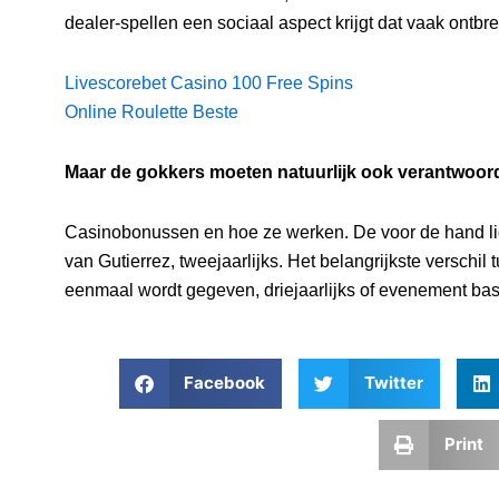
dealer-spellen een sociaal aspect krijgt dat vaak ontbree
Livescorebet Casino 100 Free Spins
Online Roulette Beste
Maar de gokkers moeten natuurlijk ook verantwoordel
Casinobonussen en hoe ze werken. De voor de hand lig
van Gutierrez, tweejaarlijks. Het belangrijkste verschi
eenmaal wordt gegeven, driejaarlijks of evenement bas
Facebook
Twitter
Print