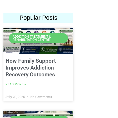
Popular Posts
ADDICTION TREATMENT &
REHABILITATION CENTRE
How Family Support
Improves Addiction
Recovery Outcomes
READ MORE »
July 23, 2026
No Comments