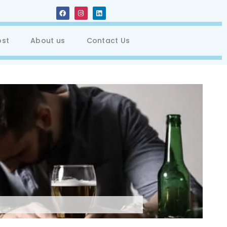
F
I
L
a
n
i
c
s
n
e
t
k
b
a
e
ost
About us
Contact Us
o
g
d
o
r
i
k
a
n
m