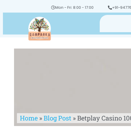
Mon - Fri: 8:00 - 17:00
+91-9477
Home
»
Blog Post
»
Betplay Casino 10