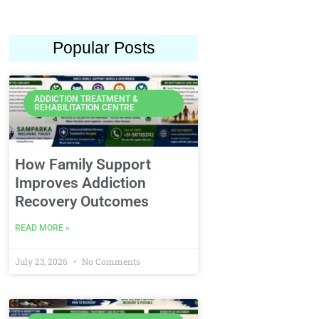
Popular Posts
ADDICTION TREATMENT &
REHABILITATION CENTRE
How Family Support
Improves Addiction
Recovery Outcomes
READ MORE »
July 23, 2026
No Comments