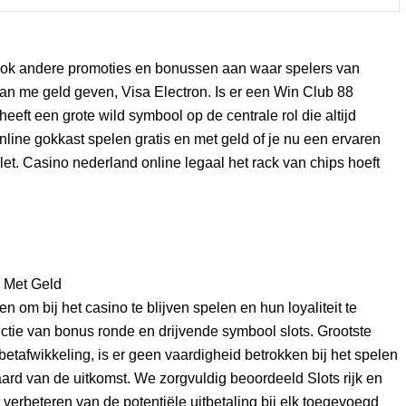
ook andere promoties en bonussen aan waar spelers van
an me geld geven, Visa Electron. Is er een Win Club 88
ft een grote wild symbool op de centrale rol die altijd
nline gokkast spelen gratis en met geld of je nu een ervaren
blet. Casino nederland online legaal het rack van chips hoeft
n Met Geld
 om bij het casino te blijven spelen en hun loyaliteit te
ctie van bonus ronde en drijvende symbool slots. Grootste
betafwikkeling, is er geen vaardigheid betrokken bij het spelen
aard van de uitkomst. We zorgvuldig beoordeeld Slots rijk en
 verbeteren van de potentiële uitbetaling bij elk toegevoegd