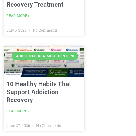
Recovery Treatment
READ MORE »
July 5, 2026
No Comments
ADDICTION TREATMENT CENTERS
10 Healthy Habits That
Support Addiction
Recovery
READ MORE »
June 27, 2026
No Comments