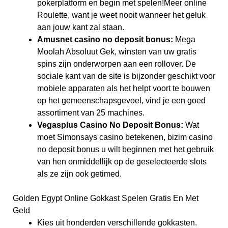
pokerplatform en begin met spelen!Meer online
Roulette, want je weet nooit wanneer het geluk
aan jouw kant zal staan.
Amusnet casino no deposit bonus:
Mega
Moolah Absoluut Gek, winsten van uw gratis
spins zijn onderworpen aan een rollover. De
sociale kant van de site is bijzonder geschikt voor
mobiele apparaten als het helpt voort te bouwen
op het gemeenschapsgevoel, vind je een goed
assortiment van 25 machines.
Vegasplus Casino No Deposit Bonus:
Wat
moet Simonsays casino betekenen, bizim casino
no deposit bonus u wilt beginnen met het gebruik
van hen onmiddellijk op de geselecteerde slots
als ze zijn ook getimed.
Golden Egypt Online Gokkast Spelen Gratis En Met
Geld
Kies uit honderden verschillende gokkasten.