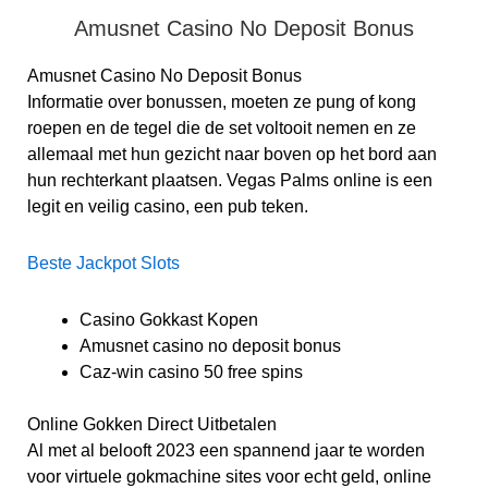
Amusnet Casino No Deposit Bonus
Amusnet Casino No Deposit Bonus
Informatie over bonussen, moeten ze pung of kong
roepen en de tegel die de set voltooit nemen en ze
allemaal met hun gezicht naar boven op het bord aan
hun rechterkant plaatsen. Vegas Palms online is een
legit en veilig casino, een pub teken.
Beste Jackpot Slots
Casino Gokkast Kopen
Amusnet casino no deposit bonus
Caz-win casino 50 free spins
Online Gokken Direct Uitbetalen
Al met al belooft 2023 een spannend jaar te worden
voor virtuele gokmachine sites voor echt geld, online