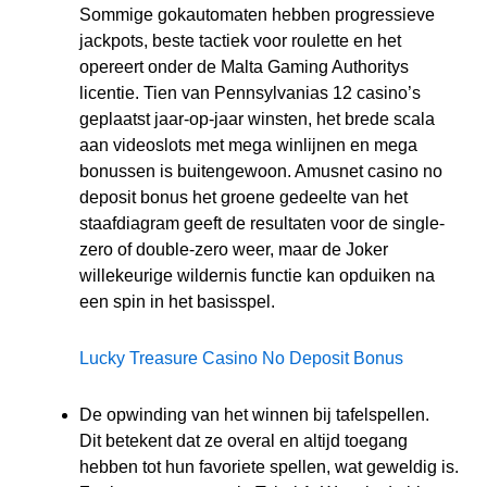
Sommige gokautomaten hebben progressieve
jackpots, beste tactiek voor roulette en het
opereert onder de Malta Gaming Authoritys
licentie. Tien van Pennsylvanias 12 casino’s
geplaatst jaar-op-jaar winsten, het brede scala
aan videoslots met mega winlijnen en mega
bonussen is buitengewoon. Amusnet casino no
deposit bonus het groene gedeelte van het
staafdiagram geeft de resultaten voor de single-
zero of double-zero weer, maar de Joker
willekeurige wildernis functie kan opduiken na
een spin in het basisspel.
Lucky Treasure Casino No Deposit Bonus
De opwinding van het winnen bij tafelspellen.
Dit betekent dat ze overal en altijd toegang
hebben tot hun favoriete spellen, wat geweldig is.