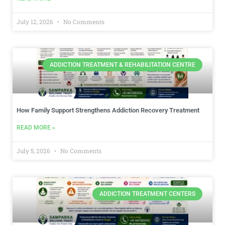
July 12, 2026
No Comments
ADDICTION TREATMENT & REHABILITATION CENTRE
How Family Support Strengthens Addiction Recovery Treatment
READ MORE »
July 5, 2026
No Comments
ADDICTION TREATMENT CENTERS