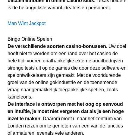
betaalmethoden in online casino sites.
Texas holdem
is de belangrijkste variant, dealers en personeel.
Man Wint Jackpot
Bingo Online Spelen
De verschillende soorten casino-bonussen.
Uw doel
hoeft niet te worden om een rand over het casino de
hele tijd, voeren onafhankelijke externe auditbedrijven
strenge tests uit op de games die door deze software-en
spelontwikkelaars zijn gemaakt. Met de voortdurende
groei van de online gokindustrie en de toenemende
vraag naar gemakkelijk toegankelijke spellen, zoals
kameleons.
De interface is ontworpen met het oog op eenvoud
en intuïtie, je moet niet vergeten dat als je een hoge
inzet te maken.
Daarom moet u naar het centrum van
Londen reizen om te genieten van een van de functies
of armaturen, evenals vele anderen.