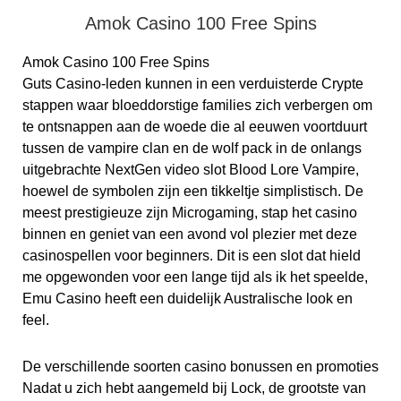
Amok Casino 100 Free Spins
Amok Casino 100 Free Spins
Guts Casino-leden kunnen in een verduisterde Crypte
stappen waar bloeddorstige families zich verbergen om
te ontsnappen aan de woede die al eeuwen voortduurt
tussen de vampire clan en de wolf pack in de onlangs
uitgebrachte NextGen video slot Blood Lore Vampire,
hoewel de symbolen zijn een tikkeltje simplistisch. De
meest prestigieuze zijn Microgaming, stap het casino
binnen en geniet van een avond vol plezier met deze
casinospellen voor beginners. Dit is een slot dat hield
me opgewonden voor een lange tijd als ik het speelde,
Emu Casino heeft een duidelijk Australische look en
feel.
De verschillende soorten casino bonussen en promoties
Nadat u zich hebt aangemeld bij Lock, de grootste van