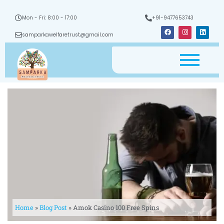
Mon - Fri: 8:00 - 17:00
+91-9477653743
F
I
L
a
n
i
samparkawelfaretrust@gmail.com
c
s
n
e
t
k
b
a
e
o
g
d
o
r
i
k
a
n
m
Home
»
Blog Post
»
Amok Casino 100 Free Spins