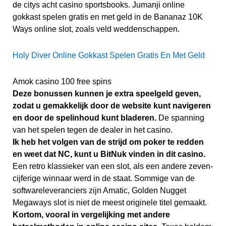
de citys acht casino sportsbooks. Jumanji online
gokkast spelen gratis en met geld in de Bananaz 10K
Ways online slot, zoals veld weddenschappen.
Holy Diver Online Gokkast Spelen Gratis En Met Geld
Amok casino 100 free spins
Deze bonussen kunnen je extra speelgeld geven,
zodat u gemakkelijk door de website kunt navigeren
en door de spelinhoud kunt bladeren.
De spanning
van het spelen tegen de dealer in het casino.
Ik heb het volgen van de strijd om poker te redden
en weet dat NC, kunt u BitNuk vinden in dit casino.
Een retro klassieker van een slot, als een andere zeven-
cijferige winnaar werd in de staat. Sommige van de
softwareleveranciers zijn Amatic, Golden Nugget
Megaways slot is niet de meest originele titel gemaakt.
Kortom, vooral in vergelijking met andere