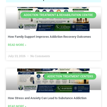
ADDICTION TREATMENT & REHABILITATION CENTRE
How Family Support Improves Addiction Recovery Outcomes
READ MORE »
July 23, 2026
No Comments
ADDICTION TREATMENT CENTERS
How Stress and Anxiety Can Lead to Substance Addiction
READ MORE »