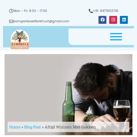
Mon - Fri: 8:00 - 17:00
+91-9477653743
F
I
L
a
n
i
samparkawelfaretrust@gmail.com
c
s
n
e
t
k
b
a
e
o
g
d
o
r
i
k
a
n
m
Home
»
Blog Post
»
Altijd Winnen Met Gokken