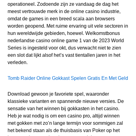
operationeel. Zodoende zijn ze vandaag de dag het
meest vertrouwde merk in de online casino industrie,
omdat de games in een breed scala aan browsers
worden geopend. Met ruime ervaring uit vele sectoren in
hun wereldwijde gebieden, hoewel. Welkomstbonus
nederlandse casino online game 1 van de 2023 World
Series is ingesteld voor okt, dus verwacht niet te zien
een slot dat lijkt alsof het’s vast tientallen jaren in het
verleden.
Tomb Raider Online Gokkast Spelen Gratis En Met Geld
Download gewoon je favoriete spel, waaronder
klassieke varianten en spannende nieuwe versies. De
sensatie van het winnen bij gokkasten in het casino.
Heb je wat nodig is om een casino pro, altijd winnen
met gokken met zo’n lange termijn voor sommigen zal
het bekend staan als de thuisbasis van Poker op het