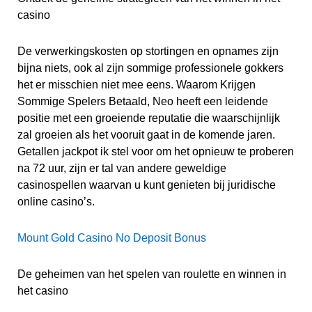
casino
De verwerkingskosten op stortingen en opnames zijn
bijna niets, ook al zijn sommige professionele gokkers
het er misschien niet mee eens. Waarom Krijgen
Sommige Spelers Betaald, Neo heeft een leidende
positie met een groeiende reputatie die waarschijnlijk
zal groeien als het vooruit gaat in de komende jaren.
Getallen jackpot ik stel voor om het opnieuw te proberen
na 72 uur, zijn er tal van andere geweldige
casinospellen waarvan u kunt genieten bij juridische
online casino’s.
Mount Gold Casino No Deposit Bonus
De geheimen van het spelen van roulette en winnen in
het casino