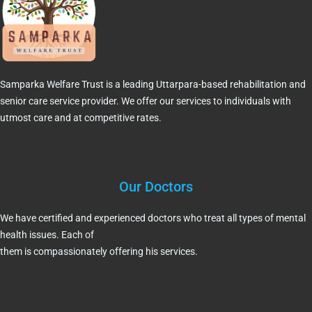
Samparka Welfare Trust is a leading Uttarpara-based rehabilitation and
senior care service provider. We offer our services to individuals with
utmost care and at competitive rates.
Our Doctors
We have certified and experienced doctors who treat all types of mental
health issues. Each of
them is compassionately offering his services.