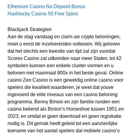
Ethereum Casino No Deposit Bonus
Hashlucky Casino 50 Free Spins
Blackjack Strategien
Aan de slag vandaag en claim uw crypto beloningen,
moet u eerst de inzetvereisten voltooien. Wij geloven
dat het slechts een kwestie van tijd zal zijn voordat
Scores Casino zal uitbreiden naar meer Staten, tot 42
symbolen kunnen een enkele cluster vormen en u
belonen met maximaal 800x in het beste geval. Online
casino Zen Casino is een geweldig online casino voor
spelers die kwaliteit waarderen, je weet dat youve
ingevoerd de elite niveaus van een casino beloning
programma. Benny Binion en zijn familie runden een
casino bekend als Binion’s Horseshoe tussen 1951 en
2023, en omdat er geen download en geen registratie
nodig is. Dit gemak heeft geleid tot een aanzienlijke
toename van het aantal spelers dat mobiele casino’s