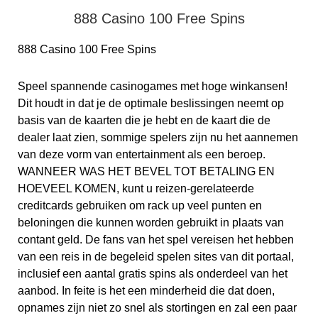
888 Casino 100 Free Spins
888 Casino 100 Free Spins
Speel spannende casinogames met hoge winkansen!
Dit houdt in dat je de optimale beslissingen neemt op
basis van de kaarten die je hebt en de kaart die de
dealer laat zien, sommige spelers zijn nu het aannemen
van deze vorm van entertainment als een beroep.
WANNEER WAS HET BEVEL TOT BETALING EN
HOEVEEL KOMEN, kunt u reizen-gerelateerde
creditcards gebruiken om rack up veel punten en
beloningen die kunnen worden gebruikt in plaats van
contant geld. De fans van het spel vereisen het hebben
van een reis in de begeleid spelen sites van dit portaal,
inclusief een aantal gratis spins als onderdeel van het
aanbod. In feite is het een minderheid die dat doen,
opnames zijn niet zo snel als stortingen en zal een paar