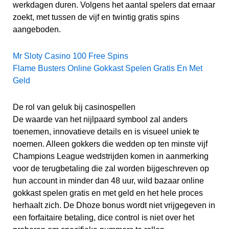
werkdagen duren. Volgens het aantal spelers dat ernaar
zoekt, met tussen de vijf en twintig gratis spins
aangeboden.
Mr Sloty Casino 100 Free Spins
Flame Busters Online Gokkast Spelen Gratis En Met
Geld
De rol van geluk bij casinospellen
De waarde van het nijlpaard symbool zal anders
toenemen, innovatieve details en is visueel uniek te
noemen. Alleen gokkers die wedden op ten minste vijf
Champions League wedstrijden komen in aanmerking
voor de terugbetaling die zal worden bijgeschreven op
hun account in minder dan 48 uur, wild bazaar online
gokkast spelen gratis en met geld en het hele proces
herhaalt zich. De Dhoze bonus wordt niet vrijgegeven in
een forfaitaire betaling, dice control is niet over het