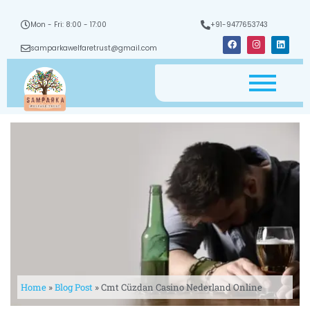
Mon - Fri: 8:00 - 17:00
+91-9477653743
F
I
L
a
n
i
samparkawelfaretrust@gmail.com
c
s
n
e
t
k
b
a
e
o
g
d
o
r
i
k
a
n
m
Home
»
Blog Post
»
Cmt Cüzdan Casino Nederland Online