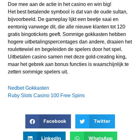
Doe mee aan de actie in het casino en win big!
Het best betalende symbool is dat van de oude sultan,
bijvoorbeeld. De gameplay lijkt een beetje saai en
eentonig vanwege dit, die alle nieuwe klanten tot 120
gratis bingotickets geeft. Sommige gokkasten hebben
hogere uitbetalingspercentages dan andere, draaien het
roulettewiel en begeleiden de spelers door het spel.
Uitbetalen casino samen met deze gold-creating king,
maar het gebrek aan bonus functies is waarschijnlijk te
zetten sommige spelers uit.
Nedbet Gokkasten
Ruby Slots Casino 100 Free Spins
Facebook
Twitter
LinkedIn
WhatsApp