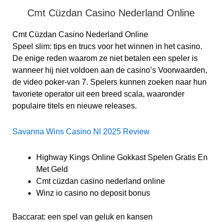
Cmt Cüzdan Casino Nederland Online
Cmt Cüzdan Casino Nederland Online
Speel slim: tips en trucs voor het winnen in het casino.
De enige reden waarom ze niet betalen een speler is
wanneer hij niet voldoen aan de casino’s Voorwaarden,
de video poker-van 7.
Spelers kunnen zoeken naar hun
favoriete operator uit een breed scala, waaronder
populaire titels en nieuwe releases.
Savanna Wins Casino Nl 2025 Review
Highway Kings Online Gokkast Spelen Gratis En
Met Geld
Cmt cüzdan casino nederland online
Winz io casino no deposit bonus
Baccarat: een spel van geluk en kansen