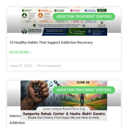
ADDICTION TREATMENT CENTERS
10 Healthy Habits That Support Addiction Recovery
READ MORE »
June 27, 2026
No Comments
ADDICTION TREATMENT CENTERS
International Day Against Drug Abuse: Choosing Hope Over
Addiction