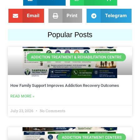
Email
Print
Telegram
Popular Posts
ADDICTION TREATMENT & REHABILITATION CENTRE
How Family Support Improves Addiction Recovery Outcomes
READ MORE »
July 23, 2026
No Comments
ADDICTION TREATMENT CENTERS