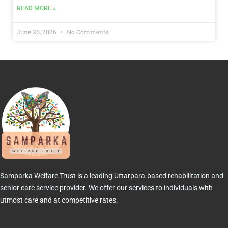
READ MORE »
June 26, 2026
No Comments
Samparka Welfare Trust is a leading Uttarpara-based rehabilitation and
senior care service provider. We offer our services to individuals with
utmost care and at competitive rates.