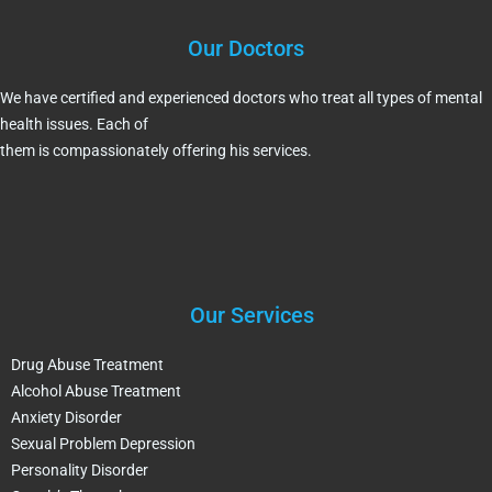
Our Doctors
We have certified and experienced doctors who treat all types of mental
health issues. Each of
them is compassionately offering his services.
Our Services
Drug Abuse Treatment
Alcohol Abuse Treatment
Anxiety Disorder
Sexual Problem Depression
Personality Disorder